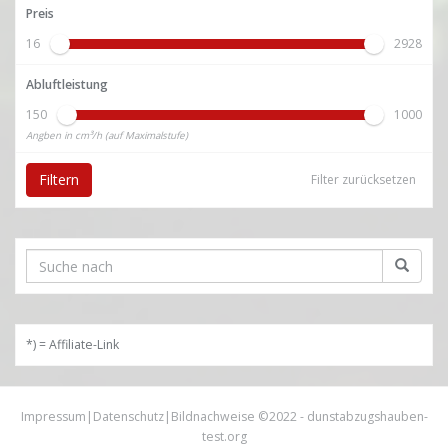
Preis
16
2928
Abluftleistung
150
1000
Angben in cm³/h (auf Maximalstufe)
Filtern
Filter zurücksetzen
*) = Affiliate-Link
Impressum
|
Datenschutz
|
Bildnachweise
©2022 -
dunstabzugshauben-
test.org