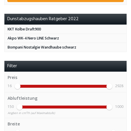
Dunstabzugshauben Ratgeber 2022
KKT Kolbe Draft900
Akpo WK-4 Nero LINE Schwarz
Bompani Nostalgie Wandhaube schwarz
Filter
Preis
16
2928
Abluftleistung
150
1000
Angben in cm³/h (auf Maximalstufe)
Breite