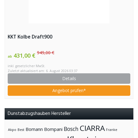
KKT Kolbe Draft900
949,00 €
431,00 €
ab
inkl. gesetzlicher MwSt.
Zuletzt aktualisiert am: 6. August 2026 03:37
Details
Angebot prüfen*
Dunstabzugshauben Hersteller
CIARRA
Bosch
Bomann
Bompani
Akpo
Best
Franke