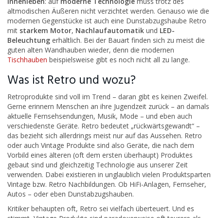
Innenleben
: auf
moderne Technologie
muss trotz des
altmodischen Äußeren nicht verzichtet werden. Genauso wie die
modernen Gegenstücke ist auch eine Dunstabzugshaube Retro
mit
starkem Motor
,
Nachlaufautomatik
und
LED-
Beleuchtung
erhältlich. Bei der Bauart finden sich zu meist die
guten alten Wandhauben wieder, denn die modernen
Tischhauben
beispielsweise gibt es noch nicht all zu lange.
Was ist Retro und wozu?
Retroprodukte sind voll im Trend – daran gibt es keinen Zweifel.
Gerne erinnern Menschen an ihre Jugendzeit zurück – an damals
aktuelle Fernsehsendungen, Musik, Mode – und eben auch
verschiedenste Geräte. Retro bedeutet „rückwärtsgewandt“ –
das bezieht sich allerdrings meist nur auf das Aussehen. Retro
oder auch Vintage Produkte sind also Geräte, die nach dem
Vorbild eines älteren (oft dem ersten überhaupt) Produktes
gebaut sind und gleichzeitig Technologie aus unserer Zeit
verwenden. Dabei existieren in unglaublich vielen Produktsparten
Vintage bzw. Retro Nachbildungen. Ob HiFi-Anlagen, Fernseher,
Autos – oder eben Dunstabzugshauben.
Kritiker behaupten oft, Retro sei vielfach überteuert. Und es