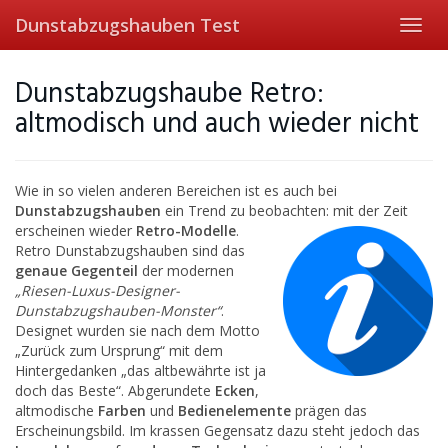
Skip
Dunstabzugshauben Test
Toggl
to
navig
main
content
Dunstabzugshaube Retro:
altmodisch und auch wieder nicht
Wie in so vielen anderen Bereichen ist es auch bei
Dunstabzugshauben
ein Trend zu beobachten: mit
der Zeit
erscheinen wieder
Retro-Modelle
.
Retro Dunstabzugshauben sind das
genaue Gegenteil
der modernen
„Riesen-Luxus-Designer-
Dunstabzugshauben-Monster“
.
Designet wurden sie nach dem Motto
„Zurück zum Ursprung“ mit dem
Hintergedanken „das altbewährte ist ja
doch das Beste“. Abgerundete
Ecken
,
altmodische
Farben
und
Bedienelemente
prägen das
Erscheinungsbild. Im krassen Gegensatz dazu steht jedoch das