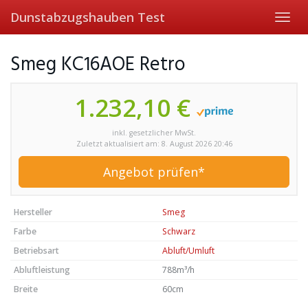
Skip
Dunstabzugshauben Test
Toggl
to
navig
main
content
Smeg KC16AOE Retro
1.232,10 €
inkl. gesetzlicher MwSt.
Zuletzt aktualisiert am: 8. August 2026 20:46
Angebot prüfen*
Hersteller
Smeg
Farbe
Schwarz
Betriebsart
Abluft/Umluft
Abluftleistung
788m³/h
Breite
60cm