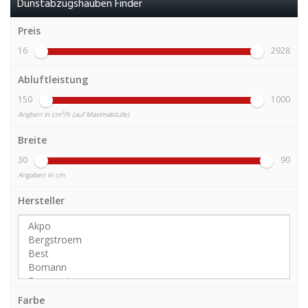
Dunstabzugshauben Finder
Preis
16
2928
Abluftleistung
150
1000
Angben in cm³/h (auf Maximalstufe)
Breite
30
90
Angaben in cm
Hersteller
Farbe