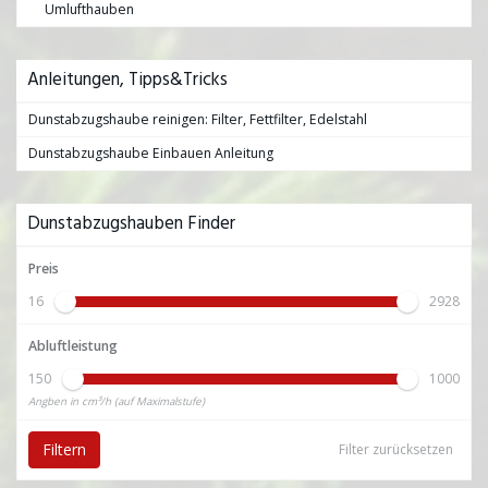
Umlufthauben
Anleitungen, Tipps&Tricks
Dunstabzugshaube reinigen: Filter, Fettfilter, Edelstahl
Dunstabzugshaube Einbauen Anleitung
Dunstabzugshauben Finder
Preis
16
2928
Abluftleistung
150
1000
Angben in cm³/h (auf Maximalstufe)
Filtern
Filter zurücksetzen