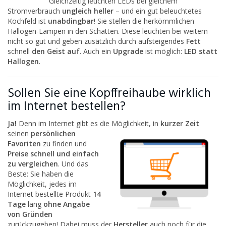
Gleichzeitig leuchten LEDs bei gleichem
Stromverbrauch
ungleich heller
– und ein gut beleuchtetes
Kochfeld ist
unabdingbar
! Sie stellen die herkömmlichen
Hallogen-Lampen in den Schatten. Diese leuchten bei weitem
nicht so gut und geben zusätzlich durch aufsteigendes
Fett
schnell
den Geist auf
. Auch ein
Upgrade
ist möglich:
LED statt
Hallogen
.
Sollen Sie eine Kopffreihaube wirklich
im Internet bestellen?
Ja!
Denn im Internet gibt es die Möglichkeit, in
kurzer Zeit
seinen
persönlichen
Favoriten
zu finden und
Preise schnell und einfach
zu vergleichen
. Und das
Beste: Sie haben die
Möglichkeit, jedes im
Internet bestellte Produkt
14
Tage
lang
ohne Angabe
von Gründen
zurückzugeben! Dabei muss der
Hersteller
auch noch für die