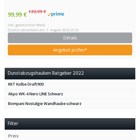
133,99 €
99,99 €
inkl. gesetzlicher MwSt.
Zuletzt aktualisiert am: 7. August 2026 20:35
Details
Angebot prüfen*
Dunstabzugshauben Ratgeber 2022
KKT Kolbe Draft900
Akpo WK-4 Nero LINE Schwarz
Bompani Nostalgie Wandhaube schwarz
Filter
Preis