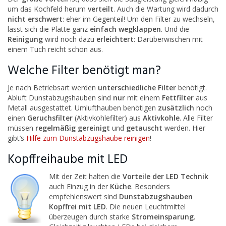
um das Kochfeld herum
verteilt
. Auch die Wartung wird dadurch
nicht erschwert
: eher im Gegenteil! Um den Filter zu wechseln,
lässt sich die Platte ganz
einfach wegklappen
. Und die
Reinigung
wird noch dazu
erleichtert
: Darüberwischen mit
einem Tuch reicht schon aus.
Welche Filter benötigt man?
Je nach Betriebsart werden
unterschiedliche Filter
benötigt.
Abluft Dunstabzugshauben sind
nur
mit einem
Fettfilter
aus
Metall ausgestattet. Umlufthauben benötigen
zusätzlich
noch
einen
Geruchsfilter
(Aktivkohlefilter) aus
Aktivkohle
. Alle Filter
müssen
regelmäßig gereinigt
und
getauscht
werden. Hier
gibt’s
Hilfe zum Dunstabzugshaube reinigen
!
Kopffreihaube mit LED
Mit
der Zeit halten die
Vorteile der LED Technik
auch Einzug in der
Küche
. Besonders
empfehlenswert sind
Dunstabzugshauben
Kopffrei mit LED
. Die neuen Leuchtmittel
überzeugen durch starke
Stromeinsparung
.