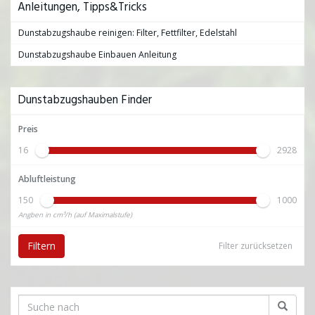
Anleitungen, Tipps&Tricks
Dunstabzugshaube reinigen: Filter, Fettfilter, Edelstahl
Dunstabzugshaube Einbauen Anleitung
Dunstabzugshauben Finder
Preis
16
2928
Abluftleistung
150
1000
Angben in cm³/h (auf Maximalstufe)
Filtern
Filter zurücksetzen