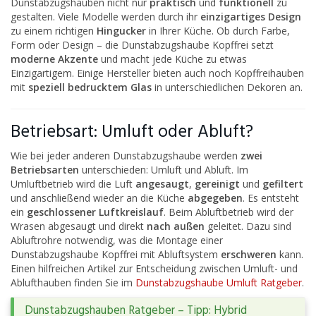
Dunstabzugshauben nicht nur
praktisch
und
funktionell
zu
gestalten. Viele Modelle werden durch ihr
einzigartiges Design
zu einem richtigen
Hingucker
in Ihrer Küche. Ob durch Farbe,
Form oder Design – die Dunstabzugshaube Kopffrei setzt
moderne Akzente
und macht jede Küche zu etwas
Einzigartigem. Einige Hersteller bieten auch noch Kopffreihauben
mit
speziell bedrucktem Glas
in unterschiedlichen Dekoren an.
Betriebsart: Umluft oder Abluft?
Wie bei jeder anderen Dunstabzugshaube werden
zwei
Betriebsarten
unterschieden: Umluft und Abluft. Im
Umluftbetrieb wird die Luft
angesaugt
,
gereinigt
und
gefiltert
und anschließend wieder an die Küche
abgegeben
. Es entsteht
ein
geschlossener Luftkreislauf
. Beim Abluftbetrieb wird der
Wrasen abgesaugt und direkt
nach außen
geleitet. Dazu sind
Abluftrohre notwendig, was die Montage einer
Dunstabzugshaube Kopffrei mit Abluftsystem
erschweren
kann.
Einen hilfreichen Artikel zur Entscheidung zwischen Umluft- und
Ablufthauben finden Sie im
Dunstabzugshaube Umluft Ratgeber
.
Dunstabzugshauben Ratgeber – Tipp: Hybrid