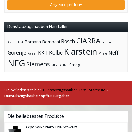
Angebot prüfen*
Dunstabzugshauben Hersteller
CIARRA
Bosch
Bomann
Bompani
Akpo
Best
Franke
Klarstein
Gorenje
KKT Kolbe
Neff
Kaiser
Miele
NEG
Siemens
Smeg
SILVERLINE
Sie befinden sich hier:
Dunstabzugshauben Test - Startseite
»
Dunstabzugshaube Kopffrei Ratgeber
Die beliebtesten Produkte
Akpo WK-4 Nero LINE Schwarz