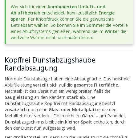
Wer sich für einen
kombinierten Umluft- und
Abluftbetrieb
entscheidet, kann zusätzlich
Energie
sparen
! Per Knopfdruck können Sie die gewünschte
Betriebsart wählen. So können Sie im
Sommer
die Vorteile
eines Abluftsystems genießen, während Sie im
Winter
die
wertvolle Wärme nicht nach außen leiten.
Kopffrei Dunstabzugshaube
Randabsaugung
Normale Dunstabzüge haben eine Absaugfläche. Das heißt die
Abluftleistung
verteilt
sich auf die
gesamte Filterfläche
.
Nachteil: Ist das Gerät nun ein wenig breiter,
fällt
die
Saugleistung
an den Rändern
stark ab
. Eine
Dunstabzugshaube Kopffrei mit Randabsaugung besitzt
zusätzlich
noch eine
Glas- oder Metallplatte
, die den
Metallfettfilter verdeckt. Doch nicht zu Gänze – am Rand des
Dunstabzugschirms bleibt
ein kleiner Spalt
enthalten, durch
den der Dunst nun aufgesaugt wird.
Der
große Vorteil
ist, dass sich die Saugleistung gleichmäßig