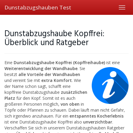
Skip
Dunstabzugshauben Test
Toggl
to
navig
main
content
Dunstabzugshaube Kopffrei:
Überblick und Ratgeber
Eine
Dunstabzugshaube Kopffrei (Kopffreihaube)
ist eine
Weiterentwicklung der Wandhaube
.
Sie
besitzt
alle Vorteile der Wandhauben
und vereint Sie mit
extra Komfort
. Wie
der Name schon sagt, schafft eine
kopffreie Dunstabzugshaube
zusätzlichen
Platz
für den Kopf. Somit ist es auch
größeren Personen möglich,
von oben
in
Töpfe oder Pfannen zu schauen. Dabei läuft man nicht Gefahr,
sich irgendwo anzuhauen. Für ein
entspanntes Kocherlebnis
ist eine Dunstabzugshaube Kopffrei also
unverzichtbar
.
Verschaffen Sie sich in unserem Dunstabzugshauben Ratgeber