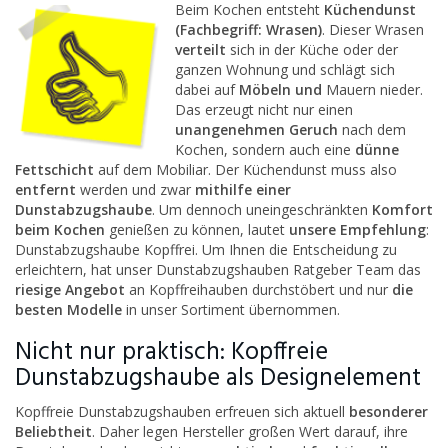
Beim K
ochen entsteht
Küchendunst
(Fachbegriff: Wrasen)
. Dieser Wrasen
verteilt
sich in der Küche oder der
ganzen Wohnung und schlägt sich
dabei auf
Möbeln und
Mauern nieder.
Das erzeugt nicht nur einen
unangenehmen Geruch
nach dem
Kochen, sondern auch eine
dünne
Fettschicht
auf dem Mobiliar. Der Küchendunst muss also
entfernt
werden und zwar
mithilfe einer
Dunstabzugshaube
. Um dennoch uneingeschränkten
Komfort
beim Kochen
genießen zu können, lautet
unsere Empfehlung
:
Dunstabzugshaube Kopffrei. Um Ihnen die Entscheidung zu
erleichtern, hat unser Dunstabzugshauben Ratgeber Team das
riesige Angebot
an Kopffreihauben durchstöbert und nur
die
besten Modelle
in unser Sortiment übernommen.
Nicht nur praktisch: Kopffreie
Dunstabzugshaube als Designelement
Kopffreie Dunstabzugshauben erfreuen sich aktuell
besonderer
Beliebtheit
. Daher legen Hersteller großen Wert darauf, ihre