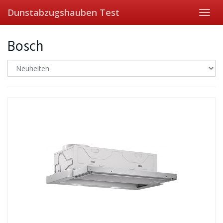
Skip
Dunstabzugshauben Test
Toggl
to
navig
main
content
Bosch