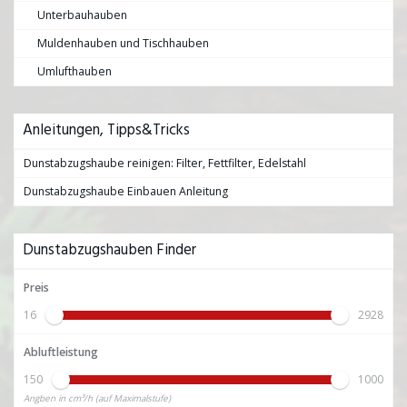
Unterbauhauben
Muldenhauben und Tischhauben
Umlufthauben
Anleitungen, Tipps&Tricks
Dunstabzugshaube reinigen: Filter, Fettfilter, Edelstahl
Dunstabzugshaube Einbauen Anleitung
Dunstabzugshauben Finder
Preis
16
2928
Abluftleistung
150
1000
Angben in cm³/h (auf Maximalstufe)